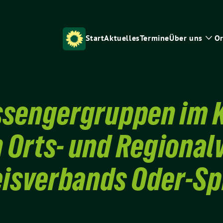
Start
Aktuelles
Termine
Über uns
Or
Zei
Unt
ssengergruppen im 
 Orts- und Regiona
eisverbands Oder-Sp