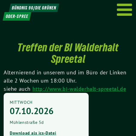
Weiter
BÜNDNIS 90/DIE GRÜNEN
zum
ODER-SPREE
Inhalt
Treffen der BI Walderhalt
Spreetal
Alternierend in unserem und im Büro der Linken
alle 2 Wochen um 18:00 Uhr.
siehe auch
http://www.bi-walderhalt-spreetal.de
MITTWOCH
07.10.2026
Mühlenstraße 5d
Download als ics-Datei