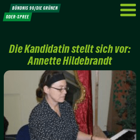
Weiter
BÜNDNIS 90/DIE GRÜNEN
zum
ODER-SPREE
Inhalt
Die Kandidatin stellt sich vor:
Annette Hildebrandt