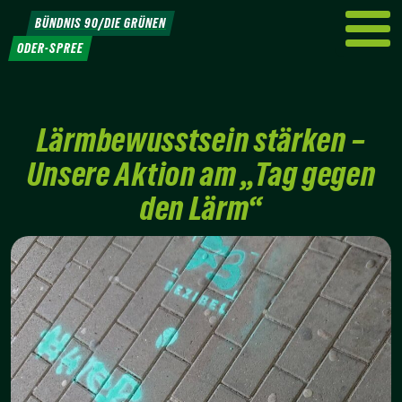
Weiter
BÜNDNIS 90/DIE GRÜNEN
zum
ODER-SPREE
Inhalt
Lärmbewusstsein stärken –
Unsere Aktion am „Tag gegen
den Lärm“