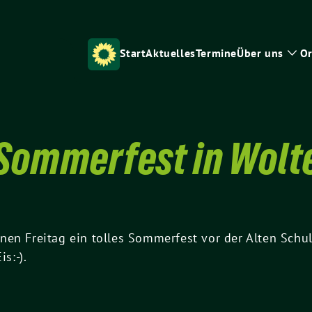
Start
Aktuelles
Termine
Über uns
Or
Zei
Unt
 Sommerfest in Wolt
en Freitag ein tolles Sommerfest vor der Alten Schul
s:-).