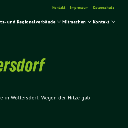
Kontakt
Impressum
Datenschutz
ts- und Regionalverbände
Mitmachen
Kontakt
ge
Zeige
Zeige
Zeige
ermenü
Untermenü
Untermenü
Unter
ersdorf
e in Woltersdorf. Wegen der Hitze gab