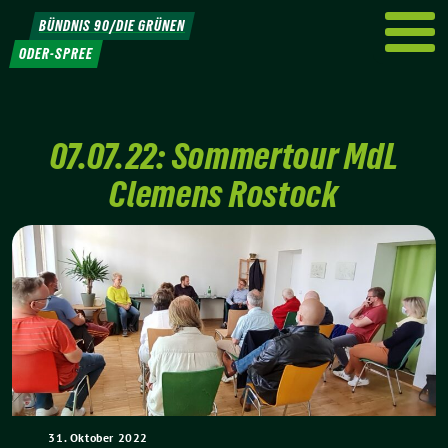
Weiter
BÜNDNIS 90/DIE GRÜNEN
zum
ODER-SPREE
Inhalt
07.07.22: Sommertour MdL
Clemens Rostock
31. Oktober 2022