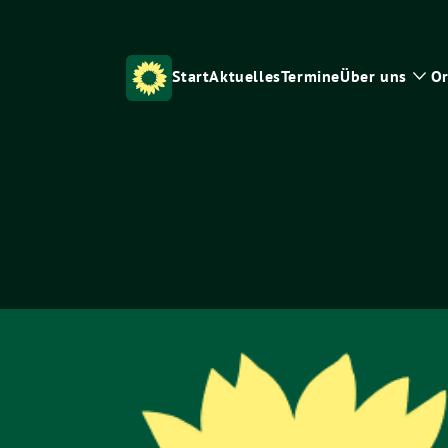
Start
Aktuelles
Termine
Über uns
Or
Zei
Unt