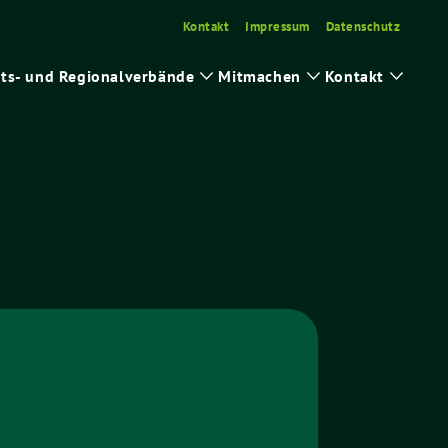
Kontakt
Impressum
Datenschutz
ts- und Regionalverbände
Mitmachen
Kontakt
ge
Zeige
Zeige
Zeige
ermenü
Untermenü
Untermenü
Unter