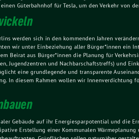
 einen Güterbahnhof für Tesla, um den Verkehr von der
wickeln
lins werden sich in den kommenden Jahren verändern
en wir unter Einbeziehung aller Bürger*innen ein In
nem Beirat aus Bürger*innen die Planung für Verkehrs
chulen, Jugendzentren und Nachbarschaftstreffs) und Ei
möglicht eine grundlegende und transparente Auseina
ng. In diesem Rahmen wollen wir Innenverdichtung fö
umbauen
ler Gebäude auf ihr Energiesparpotential und die Er
izipative Erstellung einer Kommunalen Wärmeplanung u
eauftragten. Grünflächen sollen naturnäher gestalte