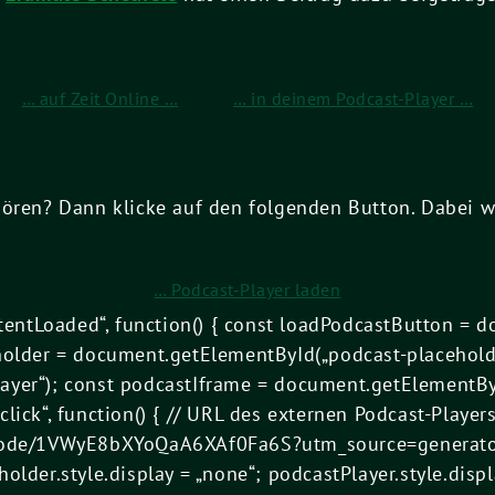
… auf Zeit Online …
… in deinem Podcast-Player …
hören? Dann klicke auf den folgenden Button. Dabei w
… Podcast-Player laden
ntLoaded“, function() { const loadPodcastButton = d
holder = document.getElementById(„podcast-placeholde
yer“); const podcastIframe = document.getElementByI
lick“, function() { // URL des externen Podcast-Player
sode/1VWyE8bXYoQaA6XAf0Fa6S?utm_source=generator“
lder.style.display = „none“; podcastPlayer.style.displ