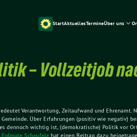
Start
Aktuelles
Termine
Über uns
Or
Zei
Unt
tik – Vollzeitjob na
edeutet Verantwortung, Zeitaufwand und Ehrenamt. Ni
n Gemeinde. Über Erfahrungen (positiv wie negativ) b
es dennoch wichtig ist, (demokratische) Politik vor O
n
Erdmute Scheufele
hat einen Beitrag dazu beigetrage