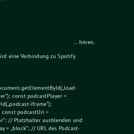
… hören.
ird eine Verbindung zu Spotify
ocument.getElementById(„load-
r“); const podcastPlayer =
d(„podcast-iframe“);
s const podcastUrl =
; // Platzhalter ausblenden und
ay = „block“; // URL des Podcast-