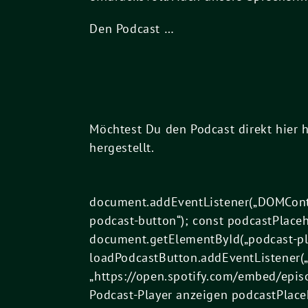
Den Podcast …
Möchtest Du den Podcast direkt hier 
hergestellt.
document.addEventListener(„DOMConte
podcast-button“); const podcastPlace
document.getElementById(„podcast-pla
loadPodcastButton.addEventListener(„c
„https://open.spotify.com/embed/epi
Podcast-Player anzeigen podcastPlaceho