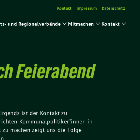
Kontakt
Impressum
Datenschutz
ts- und Regionalverbände
Mitmachen
Kontakt
ge
Zeige
Zeige
Zeige
ermenü
Untermenü
Untermenü
Unter
ch Feierabend
rgends ist der Kontakt zu
erichten Kommunalpolitiker*innen in
rt zu machen zeigt uns die Folge
n.