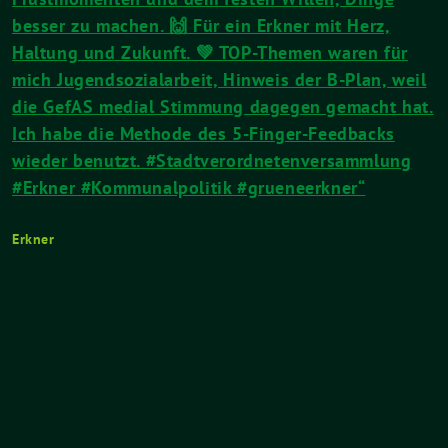
besser zu machen. 🙌 Für ein Erkner mit Herz,
Haltung und Zukunft. 💚 TOP-Themen waren für
mich Jugendsozialarbeit, Hinweis der B-Plan, weil
die GefAS medial Stimmung dagegen gemacht hat.
Ich habe die Methode des 5-Finger-Feedbacks
wieder benutzt. #Stadtverordnetenversammlung
#Erkner #Kommunalpolitik #grueneerkner“
Erkner