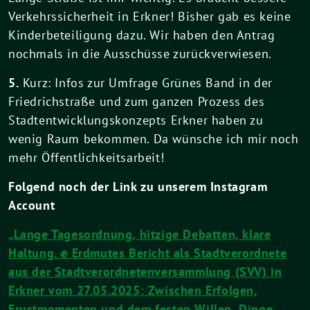
Verkehrssicherheit in Erkner! Bisher gab es keine
Kinderbeteiligung dazu. Wir haben den Antrag
nochmals in die Ausschüsse zurückverwiesen.
5.
Kurz: Infos zur Umfrage Grünes Band in der
Friedrichstraße und zum ganzen Prozess des
Stadtentwicklungskonzepts Erkner haben zu
wenig Raum bekommen. Da wünsche ich mir noch
mehr Öffentlichkeitsarbeit!
Folgend noch der Link zu unserem Instagram
Account
„Lange Tagesordnung, hitzige Debatten, klare
Haltung. ✊ Erdmutes Bericht als Stadtverordnete
aus der Stadtverordnetenversammlung (SVV) in
Erkner vom 27.05.2025: Zwischen Erfolgen,
Frustmomenten und dem festen Willen, Dinge