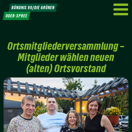
Weiter
BÜNDNIS 90/DIE GRÜNEN
zum
ODER-SPREE
Inhalt
Ortsmitgliederversammlung –
Mitglieder wählen neuen
(alten) Ortsvorstand