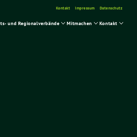
Kontakt
Impressum
Datenschutz
ts- und Regionalverbände
Mitmachen
Kontakt
ge
Zeige
Zeige
Zeige
ermenü
Untermenü
Untermenü
Unter