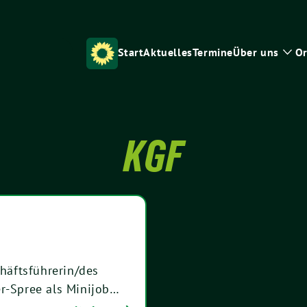
Start
Aktuelles
Termine
Über uns
Or
Zei
Unt
KGF
chäftsführerin/des
er-Spree als Minijob…