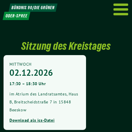
Weiter
BÜNDNIS 90/DIE GRÜNEN
zum
ODER-SPREE
Inhalt
Sitzung des Kreistages
MITTWOCH
02.12.2026
17:30 – 18:30 Uhr
im Atrium des Landratsamtes, Haus
B, Breitscheidstraße 7 in 15848
Beeskow
Download als ics-Datei