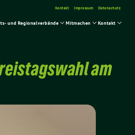
Kontakt
Impressum
Datenschutz
ts- und Regionalverbände
Mitmachen
Kontakt
ge
Zeige
Zeige
Zeige
ermenü
Untermenü
Untermenü
Unter
Kreistagswahl am