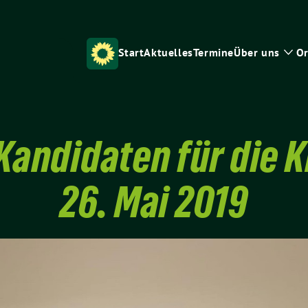
Start
Aktuelles
Termine
Über uns
Or
Zei
Unt
 Kandidaten für die 
26. Mai 2019