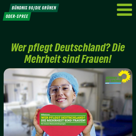
Weiter
BÜNDNIS 90/DIE GRÜNEN
zum
ODER-SPREE
Inhalt
Wer pflegt Deutschland? Die
Mehrheit sind Frauen!