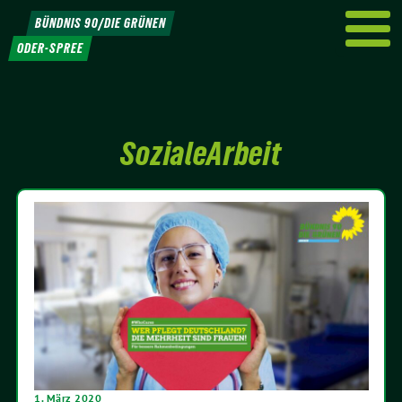
Weiter
BÜNDNIS 90/DIE GRÜNEN
zum
ODER-SPREE
Inhalt
SozialeArbeit
1. März 2020