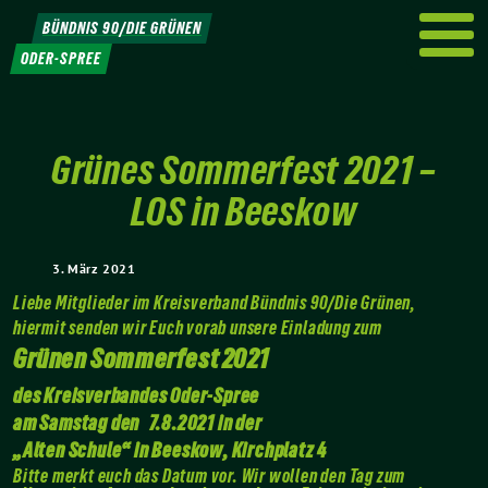
Weiter
BÜNDNIS 90/DIE GRÜNEN
zum
ODER-SPREE
Inhalt
Grünes Sommerfest 2021 –
LOS in Beeskow
3. März 2021
Liebe Mitglieder im Kreisverband Bündnis 90/Die Grünen,
hiermit senden wir Euch vorab unsere Einladung zum
Grünen Sommerfest 2021
des
Kreisverbandes Oder-Spree
am Samstag
den
7.8.2021
in der
„Alten Schule“ in Beeskow, Kirchplatz 4
Bitte merkt euch das Datum vor. Wir wollen den Tag zum