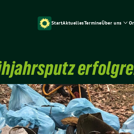
Start
Aktuelles
Termine
Über uns
Or
Zei
Unt
ühjahrsputz erfolgre