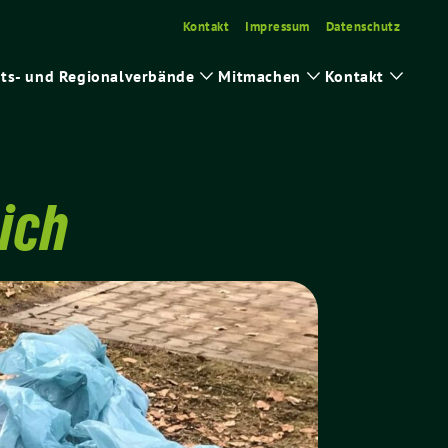
Kontakt
Impressum
Datenschutz
ts- und Regionalverbände
Mitmachen
Kontakt
ge
Zeige
Zeige
Zeige
ermenü
Untermenü
Untermenü
Unter
ich