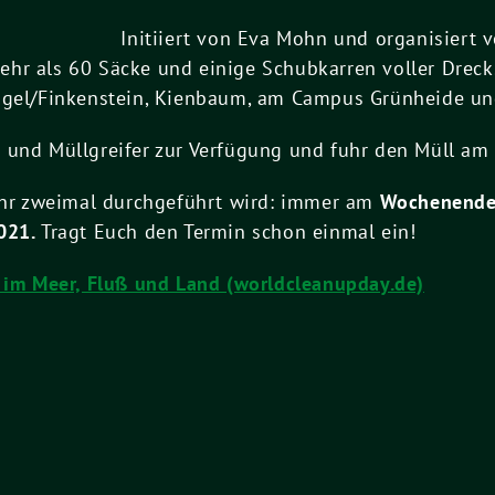
Initiiert von Eva Mohn und organisiert 
hr als 60 Säcke und einige Schubkarren voller Dreck.
agel/Finkenstein, Kienbaum, am Campus Grünheide und 
 und Müllgreifer zur Verfügung und fuhr den Müll am
Jahr zweimal durchgeführt wird: immer am
Wochenende 
021.
Tragt Euch den Termin schon einmal ein!
l im Meer, Fluß und Land (worldcleanupday.de)