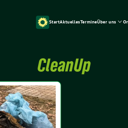
Start
Aktuelles
Termine
Über uns
Or
Zei
Unt
CleanUp