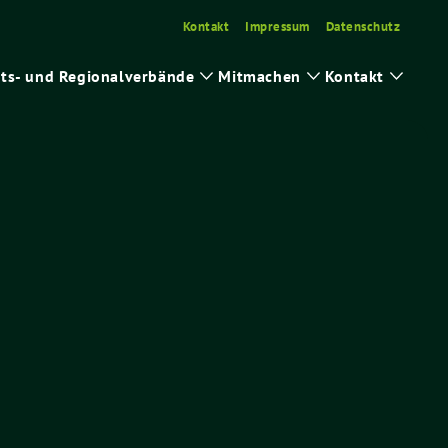
Kontakt
Impressum
Datenschutz
ts- und Regionalverbände
Mitmachen
Kontakt
ge
Zeige
Zeige
Zeige
ermenü
Untermenü
Untermenü
Unter